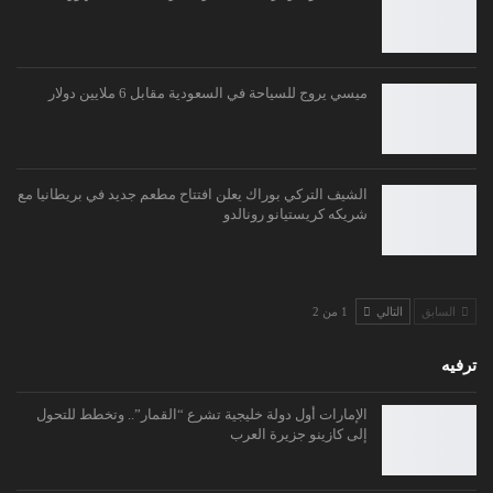
ميسي يروج للسياحة في السعودية مقابل 6 ملايين دولار
الشيف التركي بوراك يعلن افتتاح مطعم جديد في بريطانيا مع
شريكه كريستيانو رونالدو
السابق
التالي
1 من 2
ترفيه
الإمارات أول دولة خليجية تشرع “القمار”.. وتخطط للتحول
إلى كازينو جزيرة العرب