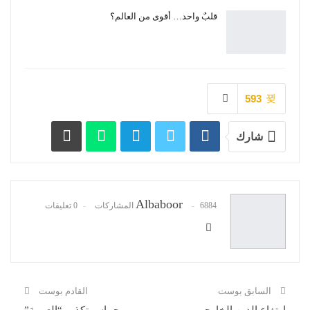
قلبٌ واحد… أقوى من العالم؟
593
شارك
Albaboor
6884 المشاركات
0 تعليقات
السابق بوست
القادم بوست