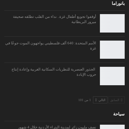
بانوراما
أوقفوا تجويع أطفال غزة.. نداء من القلب تطلقه صحيفة
ميرور البريطانية
الأمم المتحدة: 640 ألف فلسطيني يواجهون الموت جوعًا في
غزة
الجذور العنصرية للنظريات السكانية الغربية وإعادة إنتاج
حروب الإبادة
السابق
التالي
1 من 101
سياحة
نصف مليون زائر لمدينة البتراء الأردنية خلال 4 شهور