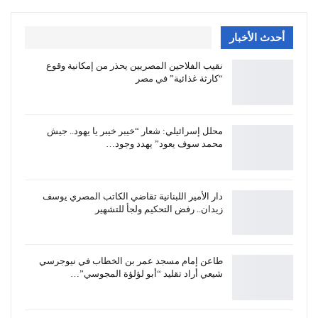
أحدث الأخبار
نقيب الفلاحين المصريين يحذر من إمكانية وقوع
“كارثة غذائية” في مصر
محلل إسرائيلي: شعار “خيبر خيبر يا يهود.. جيش
محمد سوف يعود” يهدد وجود…
دار الأمير اللبنانية تقاضي الكاتب المصري يوسف
زيدان.. رفض التحكيم ولجأ للتشهير
طاعن إمام مسجد عمر بن الخطاب في نيوجرسي
شيعي أراد تقليد “أبو لؤلؤة المجوسي”…