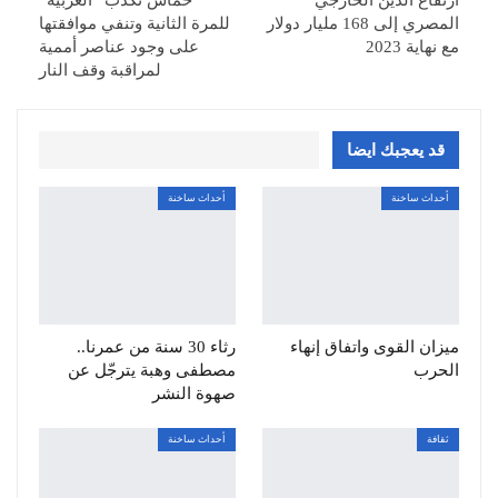
ارتفاع الدين الخارجي
حماس تكذب “العربية”
المصري إلى 168 مليار دولار
للمرة الثانية وتنفي موافقتها
مع نهاية 2023
على وجود عناصر أممية
لمراقبة وقف النار
قد يعجبك ايضا
أحداث ساخنة
أحداث ساخنة
ميزان القوى واتفاق إنهاء
رثاء 30 سنة من عمرنا..
الحرب
مصطفى وهبة يترجّل عن
صهوة النشر
ثقافة
أحداث ساخنة