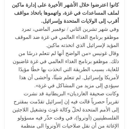
كانوا اعترضوا خلال الأشهر الأخيرة على إدارة ماكين
لملف المساعدات في غزة، واتهموها باتخاذ مواقف
أقرب إلى الولايات المتحدة وإسرائيل.
وفي شهر تشرين الثاني / نوفمبر الماضي، تمرد
موظفو برنامج الغذاء العالمي في غزة ضد الموقف
المؤيد لإسرائيل الذي اتخذته ماكين.
وقال غونيس «من الواضح أنها لم تتعلم درسًا من
ذلك. موظفو برنامج الغذاء العالمي في غزة غاضبون
للغاية، بسبب الطريقة التي اتخذت بها خطًا مؤيدًا
لأمريكا وإسرائيل. لم تتعلم شيئًا، وأخشى أن هذا
سيؤدي إلى مزيد من المشاكل في غزة».
وكانت صحيفة الغارديان» البريطانية قد نشرت
تقريراً حصرياً قالت فيه إن إسرائيل تقدّمت بمقترح
إلى الأمم المتحدة لحلّ وكالة غوث وتشغيل اللاجئين
الفلسطينيين (أونروا)، في وقت حذّر فيه مسؤولو
الإغاثة من أن نقل صلاحيات الأونروا الى منظمة