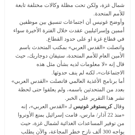
شمال غزة، ولكن تحت مظلة وكالات مختلفة تابعة
للأمم المتحدة.
وأوضح غونيس أن اجتماعات تنسيق بين موظفين
أممين وإسرائيليين عقدت خلال الفترة الأخيرة سواء
في قطاع غزة او على حدود القطاع.
واتصلت «القدس العربي» بمكتب المتحدث باسم
الأمين العام للأمم المتحدة، ستيفان دوجاريك، حيث
قال إنه «لا معلومات لديه بشأن مثل هذه
الاجتماعات»، لكنه لم ينف حدوثها.
أما برنامج الأغذية العالمي فاتصلت «القدس العربي»
بعدد من المتحدثين باسمه، ولم يعلقوا حتى لحظة
نشر هذا التقرير على الخبر.
وقال
كريستوفر غونيس
لـ «القدس العربي»، إنه
«منذ 22 آذار/ مارس، قامت إسرائيل بمنع الأونروا
من توفير المساعدات الغذائية لشمال غزة، حيث
يواجه 300 ألف نازح خطر المجاعة، والآن يطلب