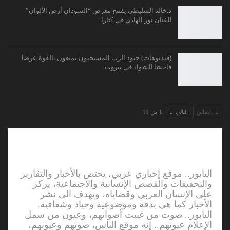
د.خالد السليطي يفتتح معرض “السودان أرض الألوان”
للفنان نور الهادي في كتارا
(فيديوهات) جنود الرب المسيحيون يمنعون بالقوة عرضا
فاحشا للشواذ في بيروت
السابق
التالي
1 من 11
البابور.. موقع إخباري عربي، يختص بالأخبار والتقارير
والتحقيقات والقصص الإنسانية والاجتماعية، يركز
على الإنسان العربي وقضاياه، ويهدف الى نشر
الأخبار كما هي بدقة وموضوعية وحياد وشفافية.
البابور.. صوت من غيبت أصواتهم، وعيون من سمل
الإعلام عيونهم.. إنه موقع الناس، صوتهم وعيونهم،