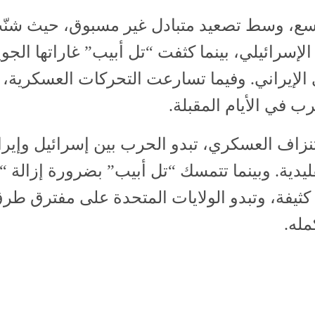
لتاسع، وسط تصعيد متبادل غير مسبوق، حيث شنّت
الإسرائيلي، بينما كثفت “تل أبيب” غاراتها الجو
 الإيراني. وفيما تسارعت التحركات العسكرية،
ب في الأيام المقبلة.
نزاف العسكري، تبدو الحرب بين إسرائيل وإيرا
ليدية. وبينما تتمسك “تل أبيب” بضرورة إزالة “
يفة، وتبدو الولايات المتحدة على مفترق طرق 
له.