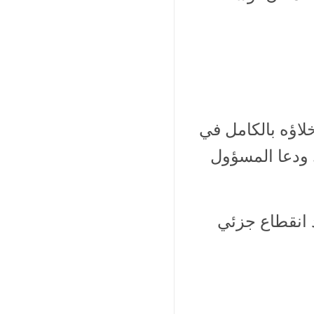
نها مستشفى تم إخلاؤه بالكامل في
طبية. ودعا المسؤول
د انقطاع جزئي