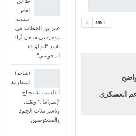
طاعن
إمام
مسجد
359
عمر بن الخطاب في
نيوجرسي شيعي أراد
تقليد “أبو لؤلؤة
المجوسي”…
(شاهد)
واضح
المقاومة
الفلسطينية تجتاح
دعم العسكري
“إسرائيل” وتقتل
وتأسر مئات الجنود
والمستوطنين