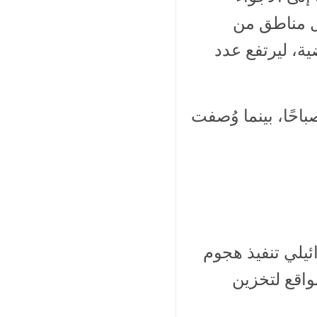
مل مناطق من
 مسيّرة منذ الليلة الماضية، ليرتفع عدد
حًا، بينما وُصفت
ئيلي تنفيذ هجوم
اقع لتخزين