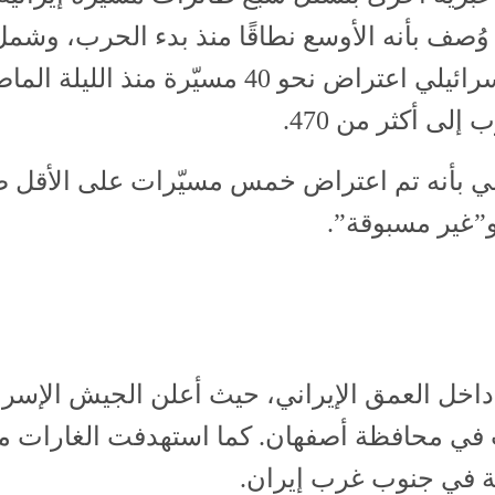
 وُصف بأنه الأوسع نطاقًا منذ بدء الحرب، وش
شمال إسرائيل إلى جنوبها. وأكد الجيش الإسرائيلي اعتراض نحو 40
لى أكثر من 470.
لي بأنه تم اعتراض خمس مسيّرات على الأقل صبا
 و”غير مسبوقة”.
داخل العمق الإيراني، حيث أعلن الجيش الإسرا
في محافظة أصفهان. كما استهدفت الغارات مو
ة في جنوب غرب إيران.