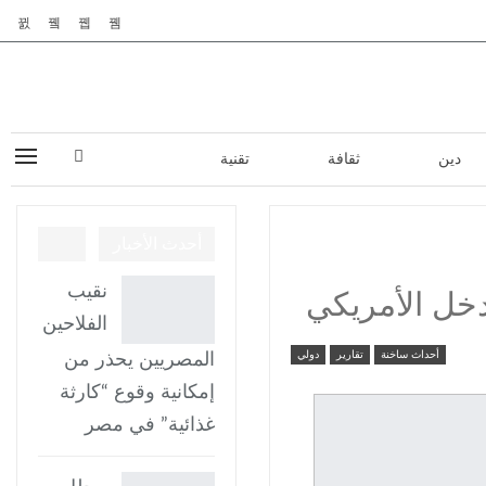
دين
ثقافة
تقنية
أحدث الأخبار
نقيب
دخل الأمريكي
الفلاحين
أحداث ساخنة
تقارير
دولي
المصريين يحذر من
إمكانية وقوع “كارثة
غذائية” في مصر