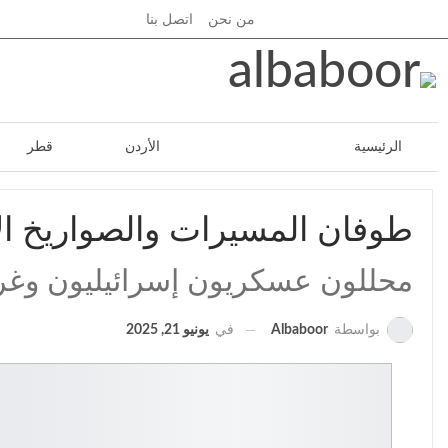
السبت, أغسطس 8, 2026
من نحن
اتصل بنا
الرئيسية
فلسطين
الأردن
قطر
ملفات
رياضة
بانوراما
خدمات
طوفان المسيرات والصواريخ الإي
محللون عسكريون إسرائيليون وغربي
في
يونيو 21, 2025
بواسطة
Albaboor