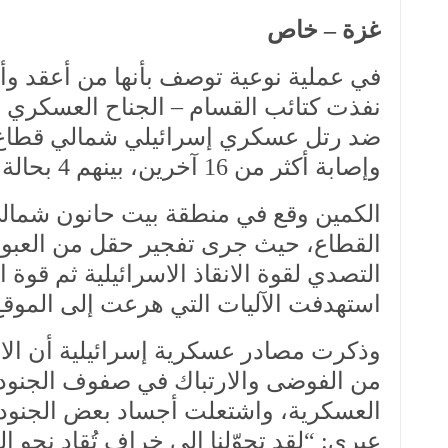
غزة – خاص
في عملية نوعية توصف بأنها من أعقد وأق
نفذت كتائب القسام – الجناح العسكري لح
ضد رتل عسكري إسرائيلي شمالي قطاع 
وإصابة أكثر من 16 آخرين، بينهم 4 بحالة حرجة، وفق ما أكدته مصادر عبرية مساء اليوم.
الكمين وقع في منطقة بيت حانون شمال
القطاع، حيث جرى تفجير حقل من العبوا
التصدي لقوة الانقاذ الاسرائيلية ثم قوة 
استهدفت الآليات التي هرعت إلى الموقع
وذكرت مصادر عسكرية إسرائيلية أن الا
من الفوضى والارتباك في صفوف الجنود، 
العسكرية، واشتعلت أجساد بعض الجنود دا
عبري:
“لقد تحوّلنا إلى خراف تُقاد نحو ا