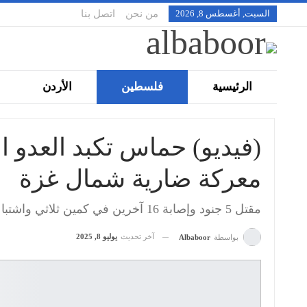
السبت, أغسطس 8, 2026
من نحن
اتصل بنا
الرئيسية
فلسطين
الأردن
تقنية
ملفات
رياضة
بانورا
معركة ضارية شمال غزة
مقتل 5 جنود وإصابة 16 آخرين في كمين ثلاثي واشتباك في بيت حانون
آخر تحديث
يوليو 8, 2025
بواسطة
Albaboor