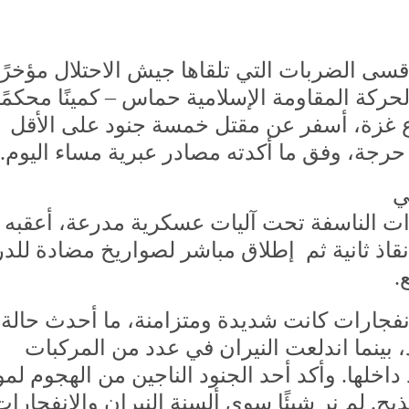
سى الضربات التي تلقاها جيش الاحتلال مؤخرًا
ركة المقاومة الإسلامية حماس – كمينًا محكمًا
غزة، أسفر عن مقتل خمسة جنود على الأقل
ي
ت الناسفة تحت آليات عسكرية مدرعة، أعقبه
انقاذ ثانية ثم إطلاق مباشر لصواريخ مضادة للد
.
نفجارات كانت شديدة ومتزامنة، ما أحدث حالة
بينما اندلعت النيران في عدد من المركبات
خلها. وأكد أحد الجنود الناجين من الهجوم لمو
لذبح. لم نر شيئًا سوى ألسنة النيران والانفجارات