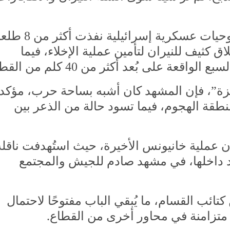
ونقلت صحيفة “معاريف” العبرية أن مروحيات عسكرية إس
ثيف للنيران لتأمين عملية الإخلاء، فيما
 على بُعد أكثر من 40 كلم من القطاع.
”، فإن المشهد كان أشبه بساحة حرب، مؤكد
طقة الهجوم، فيما تسود حالة من الذعر بين
هان عملية خانيونس الأخيرة، حيث استُهدفت ناقلة
د داخلها، في مشهد صادم للجيش والمجتمع
ئب القسام، ما يُبقي الباب مفتوحًا لاحتمال
 متزامنة في محاور أخرى من القطاع.