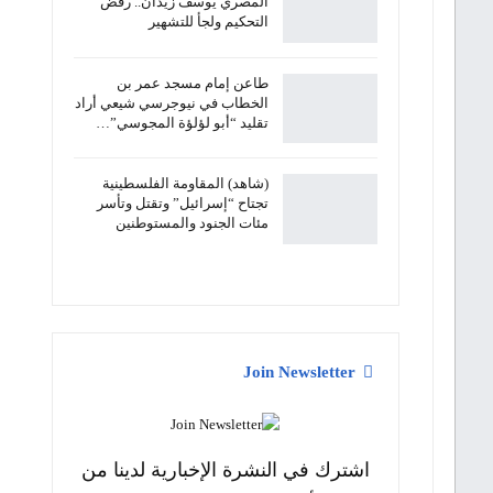
المصري يوسف زيدان.. رفض
التحكيم ولجأ للتشهير
طاعن إمام مسجد عمر بن
الخطاب في نيوجرسي شيعي أراد
تقليد “أبو لؤلؤة المجوسي”…
(شاهد) المقاومة الفلسطينية
تجتاح “إسرائيل” وتقتل وتأسر
مئات الجنود والمستوطنين
Join Newsletter
اشترك في النشرة الإخبارية لدينا من