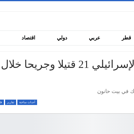
قطر
عربي
دولي
اقتصاد
ما
خدمات
(فيديو) حماس تكبد العدو الإسرائيلي 21 قتيلا وجريحا خلال
أحداث ساخنة
تقارير
فل