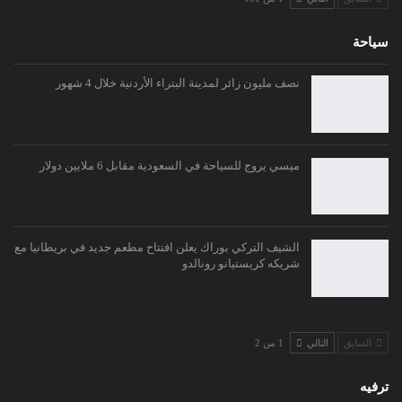
سياحة
نصف مليون زائر لمدينة البتراء الأردنية خلال 4 شهور
ميسي يروج للسياحة في السعودية مقابل 6 ملايين دولار
الشيف التركي بوراك يعلن افتتاح مطعم جديد في بريطانيا مع
شريكه كريستيانو رونالدو
السابق
التالي
1 من 2
ترفيه