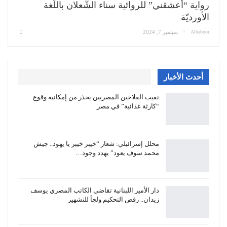
رواية “أعشقني” للروائية سناء الشّعلان باللّغة
الأورديّة
Albaboor
سبتمبر 7, 2024
أحدث الأخبار
نقيب الفلاحين المصريين يحذر من إمكانية وقوع
“كارثة غذائية” في مصر
محلل إسرائيلي: شعار “خيبر خيبر يا يهود.. جيش
محمد سوف يعود” يهدد وجود…
دار الأمير اللبنانية تقاضي الكاتب المصري يوسف
زيدان.. رفض التحكيم ولجأ للتشهير