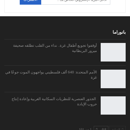
بانوراما
أوقفوا تجويع أطفال غزة.. نداء من القلب تطلقه صحيفة
ميرور البريطانية
الأمم المتحدة: 640 ألف فلسطيني يواجهون الموت جوعًا في
غزة
الجذور العنصرية للنظريات السكانية الغربية وإعادة إنتاج
حروب الإبادة
السابق
التالي
1 من 101