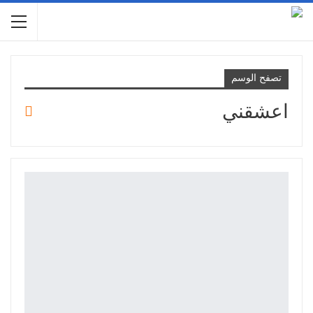
تصفح الوسم
اعشقني