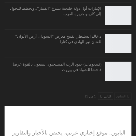
الإمارات أول دولة خليجية تشرع “القمار”.. وتخطط للتحول
إلى كازينو جزيرة العرب
د.خالد السليطي يفتتح معرض “السودان أرض الألوان”
للفنان نور الهادي في كتارا
(فيديوهات) جنود الرب المسيحيون يمنعون بالقوة عرضا
فاحشا للشواذ في بيروت
السابق
التالي
1 من 11
البابور.. موقع إخباري عربي، يختص بالأخبار والتقارير