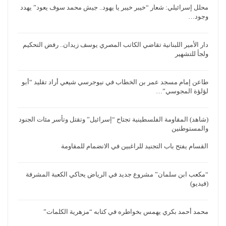
محلل إسرائيلي: شعار “خيبر خيبر يا يهود.. جيش محمد سوف يعود” يهدد
وجود…
دار الأمير اللبنانية تقاضي الكاتب المصري يوسف زيدان.. رفض التحكيم
ولجأ للتشهير
طاعن إمام مسجد عمر بن الخطاب في نيوجرسي شيعي أراد تقليد “أبو
لؤلؤة المجوسي”…
(شاهد) المقاومة الفلسطينية تجتاح “إسرائيل” وتقتل وتأسر مئات الجنود
والمستوطنين
القسام يفتح باب التجنيد للراغبين في الانضمام للمقاومة
“مكعب ابن سلمان” مشروع جديد في الرياض يحاكي الكعبة المشرفة
(فيديو)
محمد أحمد بكري يهمس بخواطره في كتابه “مزهرية الكلمات”