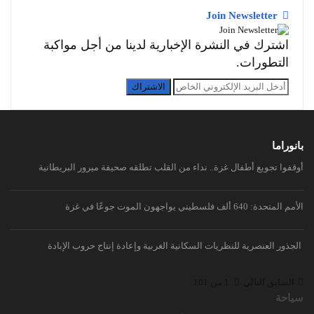
Join Newsletter
اشترك في النشرة الإخبارية لدينا من أجل مواكبة
التطورات.
الاشتراك
بانوراما
أوقفوا تجويع أطفال غزة.. نداء من القلب تطلقه صحيفة ميرور البريطانية
الأمم المتحدة: 640 ألف فلسطيني يواجهون الموت جوعًا في غزة
الجذور العنصرية للنظريات السكانية الغربية وإعادة إنتاج حروب الإبادة
السابق
التالي
1 من 101
سياحة