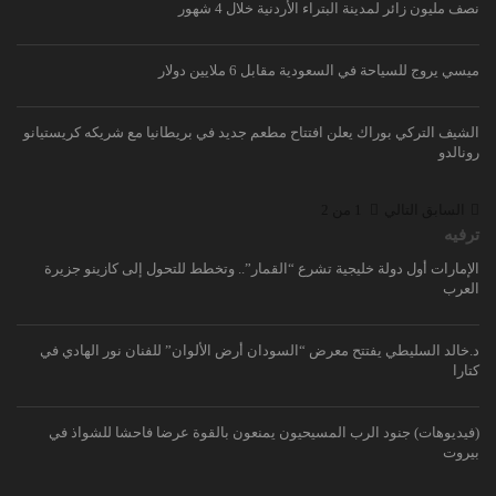
نصف مليون زائر لمدينة البتراء الأردنية خلال 4 شهور
ميسي يروج للسياحة في السعودية مقابل 6 ملايين دولار
الشيف التركي بوراك يعلن افتتاح مطعم جديد في بريطانيا مع شريكه كريستيانو
رونالدو
السابق
التالي
1 من 2
ترفيه
الإمارات أول دولة خليجية تشرع “القمار”.. وتخطط للتحول إلى كازينو جزيرة
العرب
د.خالد السليطي يفتتح معرض “السودان أرض الألوان” للفنان نور الهادي في
كتارا
(فيديوهات) جنود الرب المسيحيون يمنعون بالقوة عرضا فاحشا للشواذ في
بيروت