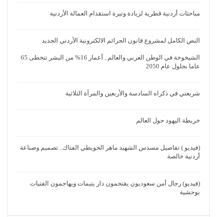
مباحثات أردنية قطرية لزيادة وتيرة استقدام العمالة الأردنية
النص الكامل لمشروع قانون الجرائم الالكترونية الأردني الجديد
الشيخوخة في الوطن العربي والعالم.. أعمار 16% من البشر تتخطى 65
عاما بحلول عام 2050
شريعتي في ذكراه السادسة والأربعين والمرآة الثلاثية
خريطة اليهود حول العالم
(فيديو ) تفاصيل مسدس الشهيد ماهر الحويطي الفتاك.. تصميم وصناعة
أردنية خالصة
(فيديو) رجال أمن سعوديون يقتحمون دار يتيمات ويهاجمون الفتيات
بوحشية