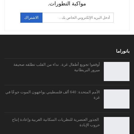
مواكبة التطورات.
الاشتراك
بانوراما
أوقفوا تجويع أطفال غزة.. نداء من القلب تطلقه صحيفة
ميرور البريطانية
الأمم المتحدة: 640 ألف فلسطيني يواجهون الموت جوعًا في
غزة
الجذور العنصرية للنظريات السكانية الغربية وإعادة إنتاج
حروب الإبادة