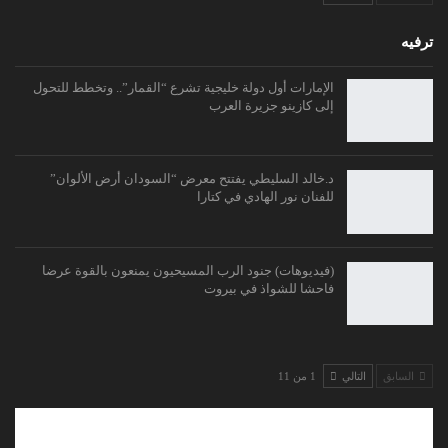
ترفيه
الإمارات أول دولة خليجية تشرع “القمار”.. وتخطط للتحول
إلى كازينو جزيرة العرب
د.خالد السليطي يفتتح معرض “السودان أرض الألوان”
للفنان نور الهادي في كتارا
(فيديوهات) جنود الرب المسيحيون يمنعون بالقوة عرضا
فاحشا للشواذ في بيروت
السابق
التالي
1 من 11