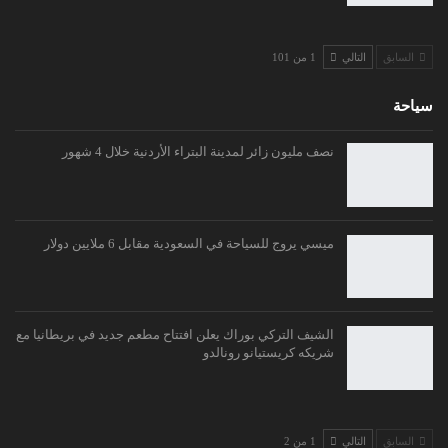
السابق
التالي
1 من 101
سياحة
نصف مليون زائر لمدينة البتراء الأردنية خلال 4 شهور
ميسي يروج للسياحة في السعودية مقابل 6 ملايين دولار
الشيف التركي بوراك يعلن افتتاح مطعم جديد في بريطانيا مع
شريكه كريستيانو رونالدو
السابق
التالي
1 من 2