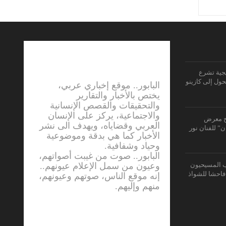
يجية تشرع
حول إلى كازينو
البابور.. موقع إخباري عربي،
يختص بالأخبار والتقارير
والتحقيقات والقصص الإنسانية
والاجتماعية، يركز على الإنسان
تح معرض
العربي وقضاياه، ويهدف الى نشر
” للفنان نور
الأخبار كما هي بدقة وموضوعية
وحياد وشفافية.
البابور.. صوت من غيبت أصواتهم،
وعيون من سمل الإعلام عيونهم..
ب المسيحيون
فاحشا للشواذ
إنه موقع الناس، صوتهم وعيونهم،
منهم وإليهم.