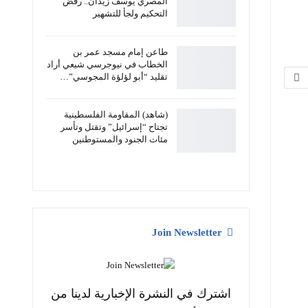
المصري يوسف زيدان.. رفض
التحكيم ولجأ للتشهير
طاعن إمام مسجد عمر بن
الخطاب في نيوجرسي شيعي أراد
تقليد “أبو لؤلؤة المجوسي”…
(شاهد) المقاومة الفلسطينية
تجتاح “إسرائيل” وتقتل وتأسر
مئات الجنود والمستوطنين
Join Newsletter
اشترك في النشرة الإخبارية لدينا من