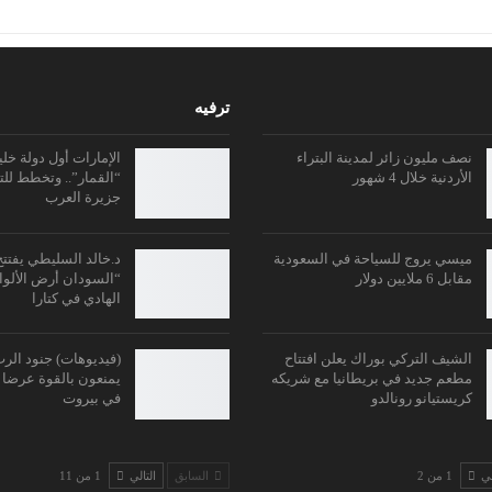
ترفيه
نصف مليون زائر لمدينة البتراء
الإمارات أول دولة خل
الأردنية خلال 4 شهور
“القمار”.. وتخطط للت
جزيرة العرب
ميسي يروج للسياحة في السعودية
د.خالد السليطي يفت
مقابل 6 ملايين دولار
“السودان أرض الألوان
الهادي في كتارا
الشيف التركي بوراك يعلن افتتاح
(فيديوهات) جنود الر
مطعم جديد في بريطانيا مع شريكه
يمنعون بالقوة عرضا 
كريستيانو رونالدو
في بيروت
لي
1 من 2
السابق
التالي
1 من 11