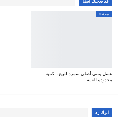
قد يعجبك ايضا
بيع وشراء
عسل يمني أصلي سمرة للبيع .. كمية
محدودة للغاية
اترك رد
: