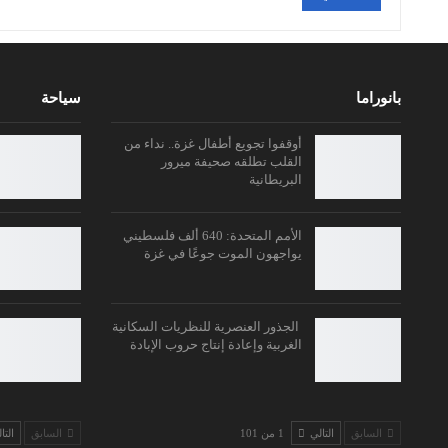
بانوراما
سياحة
أوقفوا تجويع أطفال غزة.. نداء من
القلب تطلقه صحيفة ميرور
البريطانية
الأمم المتحدة: 640 ألف فلسطيني
يواجهون الموت جوعًا في غزة
الجذور العنصرية للنظريات السكانية
الغربية وإعادة إنتاج حروب الإبادة
السابق
التالي
1 من 101
السابق
التا