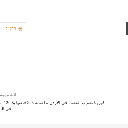
1٬211
القادم بو
كورونا تضرب القض
في الم