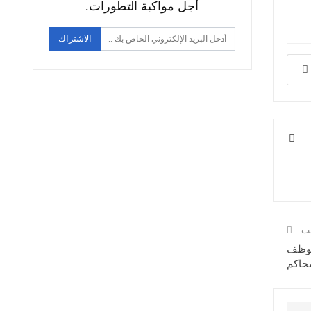
أجل مواكبة التطورات.
الاشتراك
ست
اة في الأردن .. إصابة 225 قاضيا و1200 موظف
حاكم