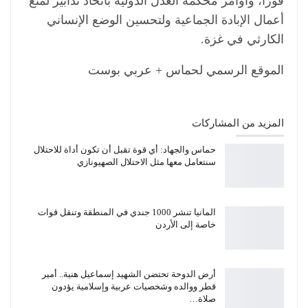
فورًا، وأوامر محكمة العدل الدولية باتخاذ تدابير لمنع
أعمال الإبادة الجماعية ولتحسين الوضع الإنساني
الكارثي في غزة.
الموقع الرسمي لحماس + عربي بوست
المزيد من المشاركات
حماس والجهاد: أي قوة تقبل أن تكون أداة للاحتلال
سنتعامل معها مثل الاحتلال الصهيونازي
المانيا تنشر 1000 جندي في المنطقة وتنقل قوات
خاصة إلى الأردن
أرض الدوحة تحتضن الشهيد إسماعيل هنية.. أمير
قطر ووالده وشخصيات عربية وإسلامية يؤدون
صلاة…