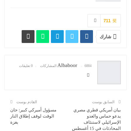
711
شارك
Albaboor
6884 المشاركات
0 تعليقات
السابق بوست
القادم بوست
بيان أمريكي قطري مصري
مسؤول أميركي كبير: حان
يدعو حماس والعدو
الوقت لوقف إطلاق النار
الإسرائيلي لاستنئاف
بغزة
المحادثات في 15 أغسطس