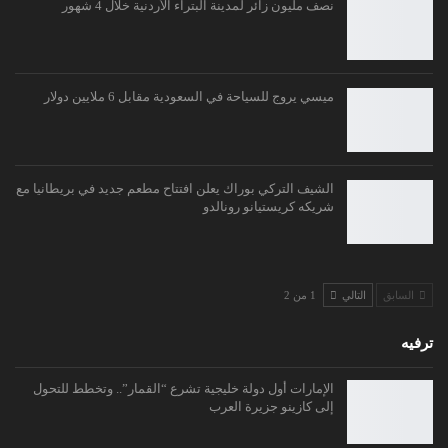
نصف مليون زائر لمدينة البتراء الأردنية خلال 4 شهور
ميسي يروج للسياحة في السعودية مقابل 6 ملايين دولار
الشيف التركي بوراك يعلن افتتاح مطعم جديد في بريطانيا مع
شريكه كريستيانو رونالدو
السابق
التالي
1 من 2
ترفيه
الإمارات أول دولة خليجية تشرع “القمار”.. وتخطط للتحول
إلى كازينو جزيرة العرب