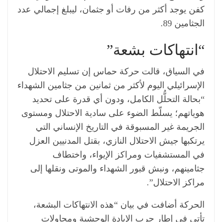
كفن يوجد أكثر من رفات أو جثمان، ليبلغ إجمالي عدد
الجثامين 89.
“انتهاكات بشعة”
في السياق، قالت حركة حماس إن تسليم الاحتلال
الإسرائيلي اليوم لأكثر من ثمانين من جثامين الشهداء
“بحالة التحلُّل الكامل، ودون أي قدرة على تحديد
هوياتهم؛ يسلّط الضوء على سادية الاحتلال ومستوى
الجريمة غير المسبوقة في التاريخ الإنساني التي
يرتكبها جيش الاحتلال النازي، بقتل المدنيين العزل
في المستشفيات ومراكز الإيواء، واختطاف
جثامينهم، ونبش قبور الشهداء والموتى ونقلها إلى
مراكز الاحتلال”.
الحركة أضافت في بيان “هذه الانتهاكات البشعة،
تأتي في إطار حرب الإبادة الوحشية ومحاولات