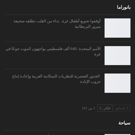
بانوراما
أوقفوا تجويع أطفال غزة.. نداء من القلب تطلقه صحيفة
ميرور البريطانية
الأمم المتحدة: 640 ألف فلسطيني يواجهون الموت جوعًا في
غزة
الجذور العنصرية للنظريات السكانية الغربية وإعادة إنتاج
حروب الإبادة
السابق
التالي
1 من 101
سياحة