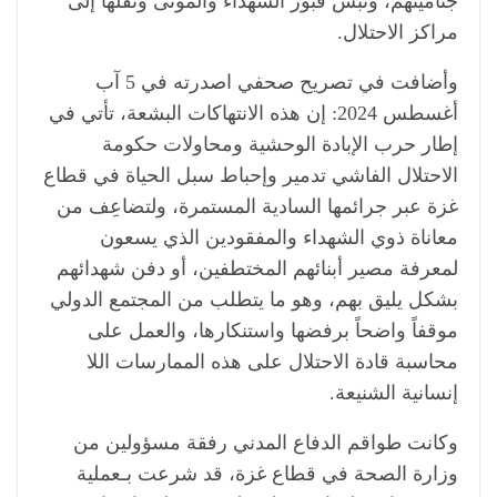
جثامينهم، ونبش قبور الشهداء والموتى ونقلها إلى
مراكز الاحتلال.
وأضافت في تصريح صحفي اصدرته في 5 آب
أغسطس 2024: إن هذه الانتهاكات البشعة، تأتي في
إطار حرب الإبادة الوحشية ومحاولات حكومة
الاحتلال الفاشي تدمير وإحباط سبل الحياة في قطاع
غزة عبر جرائمها السادية المستمرة، ولتضاعِف من
معاناة ذوي الشهداء والمفقودين الذي يسعون
لمعرفة مصير أبنائهم المختطفين، أو دفن شهدائهم
بشكل يليق بهم، وهو ما يتطلب من المجتمع الدولي
موقفاً واضحاً برفضها واستنكارها، والعمل على
محاسبة قادة الاحتلال على هذه الممارسات اللا
إنسانية الشنيعة.
وكانت طواقم الدفاع المدني رفقة مسؤولين من
وزارة الصحة في قطاع غزة، قد شرعت بـعملية