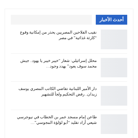
أحدث الأخبار
نقيب الفلاحين المصريين يحذر من إمكانية وقوع
“كارثة غذائية” في مصر
محلل إسرائيلي: شعار “خيبر خيبر يا يهود.. جيش
محمد سوف يعود” يهدد وجود…
دار الأمير اللبنانية تقاضي الكاتب المصري يوسف
زيدان.. رفض التحكيم ولجأ للتشهير
طاعن إمام مسجد عمر بن الخطاب في نيوجرسي
شيعي أراد تقليد “أبو لؤلؤة المجوسي”…