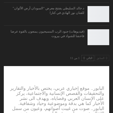
د.خالد السليطي يفتتح معرض “السودان أرض الألوان”
للفنان نور الهادي في كتارا
(فيديوهات) جنود الرب المسيحيون يمنعون بالقوة عرضا
فاحشا للشواذ في بيروت
السابق
التالي
1 من 11
البابور.. موقع إخباري عربي، يختص بالأخبار والتقارير
والتحقيقات والقصص الإنسانية والاجتماعية، يركز
على الإنسان العربي وقضاياه، ويهدف الى نشر
الأخبار كما هي بدقة وموضوعية وحياد وشفافية.
البابور.. صوت من غيبت أصواتهم، وعيون من سمل