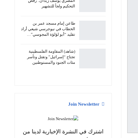
المصري يوسف زيدان.. رفض
التحكيم ولجأ للتشهير
طاعن إمام مسجد عمر بن
الخطاب في نيوجرسي شيعي أراد
تقليد “أبو لؤلؤة المجوسي”…
(شاهد) المقاومة الفلسطينية
تجتاح “إسرائيل” وتقتل وتأسر
مئات الجنود والمستوطنين
Join Newsletter
اشترك في النشرة الإخبارية لدينا من