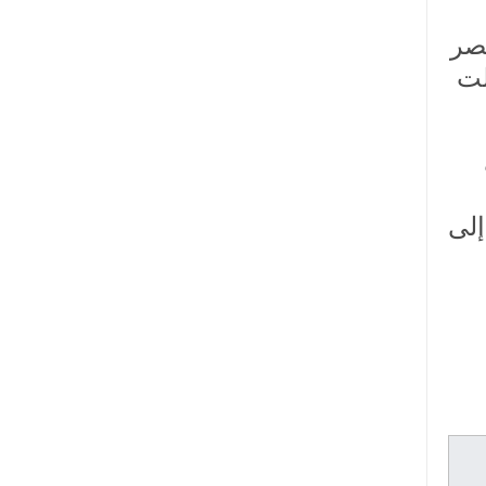
مصر
شملت
إلى