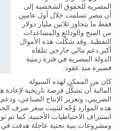
المصرية
للحقوق
الشخصية
إلى
أن
مصر
تسلمت
خلال
أول
عامين
فقط
ما
يتجاوز
ثلاثين
مليار
دولار
من
المنح
والودائع
والمساعدات
النفطية.
وقد
شكّلت
هذه
الأموال
أكبر
دعم
مالي
خارجي
تتلقاه
الدولة
المصرية
في
فترة
زمنية
قصيرة
منذ
عقود.
كان
من
الممكن
لهذه
السيولة
المالية
أن
تشكّل
فرصة
تاريخية
لإعادة
هي
الضريبي،
وتعزيز
الإنتاج
الصناعي،
ودعم
هذه
الموارد
وُجّه
لتثبيت
سعر
صرف
الجن
استنزاف
الاحتياطيات
الأجنبية.
كما
تم
تو
ومشروعات
بنية
تحتية
عاجلة
هدفت
في