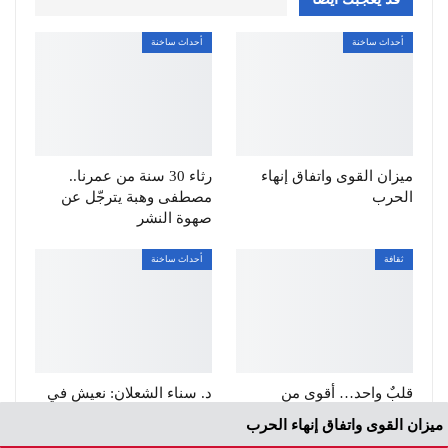
أحداث ساخنة
أحداث ساخنة
ميزان القوى واتفاق إنهاء
رثاء 30 سنة من عمرنا..
الحرب
مصطفى وهبة يترجّل عن
صهوة النشر
ثقافة
أحداث ساخنة
قلبٌ واحد… أقوى من
د. سناء الشعلان: نعيش في
العالم؟
زمن الانتحار الجماعي
ميزان القوى واتفاق إنهاء الحرب